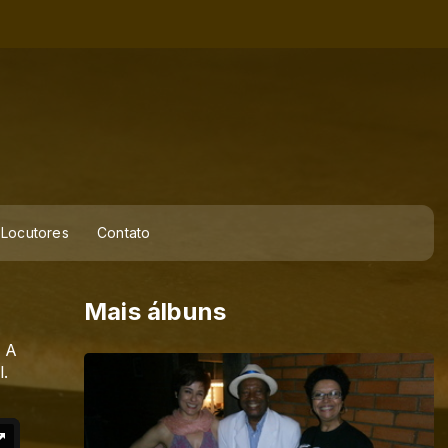
Locutores
Contato
Mais álbuns
. A
l.