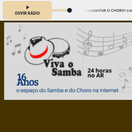
rt. Mart´nalia - CD Cria do Samba
VIVA O CHORO! com Adamastor o Loc
OUVIR RÁDIO