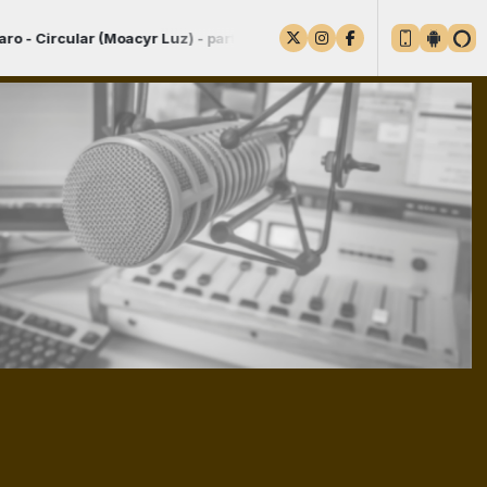
acyr Luz) - part. Mart´nalia - CD Cria do Samba