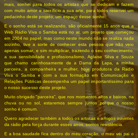
mais, sonhei para todos os artistas que se dedicam e fazem
com muito amor e sacríficio a sua arte, para todos reservei um
pedacinho deste projeto, um espaço desse sonho.
E o sonho está se realizando, são oficialmente 15 anos que a
Web Rádio Viva o Samba está no ar, um projeto que começou
em 2004 no papel, mas c
omo neste mundo não se realiza nada
sozinho, tive a sorte de conhecer esta pessoa que não veio
apenas somar, e sim multiplicar, trazendo o seu conhecimento,
a sua sensibilidade e profissionalismo, Aglaise Silva e Souza
que chamo carinhosamente de a Dama da Lapa, a minha
parceira, a companheira e mulher, hoje produtora da Radio
Viva o Samba e com a sua formação em Comunicação e
Relações Públicas desempenha um papel importantíssimo para
o nosso sucesso deste projeto.
Muito obrigado "parceira", que nos momentos altos e baixos, na
chuva ou no sol, estaremos sempre juntos porque o nosso
sonho é comum.
Quero agradecer também a todos os artistas e amigos ouvintes
da rádio pela força durante esses anos, somos resistência.
E a boa saudade fica dentro do meu coração, o meu véi pai o