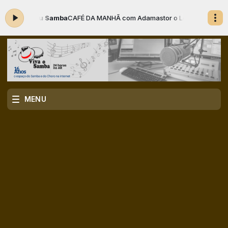
eu Samba
CAFÉ DA MANHÃ com Adamastor o Locutor das 05:00 às 07:00
MENU