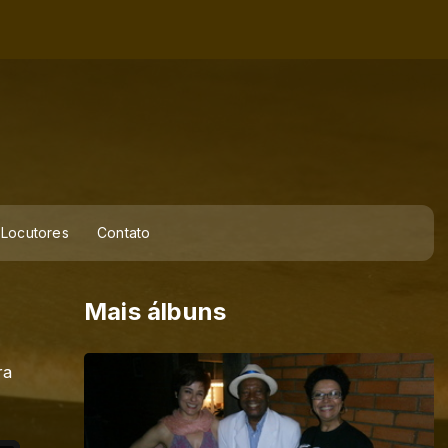
Locutores
Contato
Mais álbuns
ra