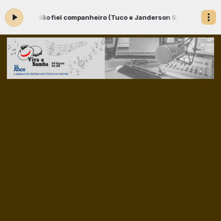
7 Violão fiel companheiro (Tuco e Janderson Santos) - CD Na Cont